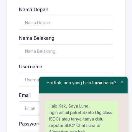
Nama Depan
Nama Belakang
Username
Hai Kak, ada yang bisa
Luna
bantu?
Email
Halo Kak, Saya Luna..
Ingin ambil paket Szeto Digiclass
(SDC) atau tanya-tanya dulu
Password
seputar SDC? Chat Luna di
WhatsApp yah kak.