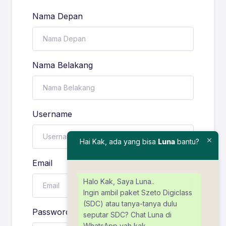
Nama Depan
Nama Belakang
Username
Hai Kak, ada yang bisa
Luna
bantu?
Email
Halo Kak, Saya Luna..
Ingin ambil paket Szeto Digiclass
(SDC) atau tanya-tanya dulu
Password
seputar SDC? Chat Luna di
WhatsApp yah kak.