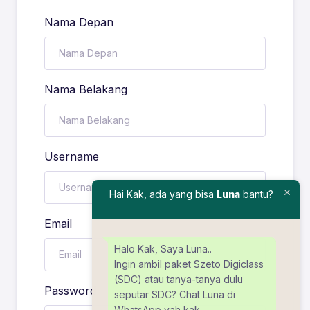
Nama Depan
Nama Belakang
Username
Hai Kak, ada yang bisa
Luna
bantu?
Email
Halo Kak, Saya Luna..
Ingin ambil paket Szeto Digiclass
(SDC) atau tanya-tanya dulu
Password
seputar SDC? Chat Luna di
WhatsApp yah kak.