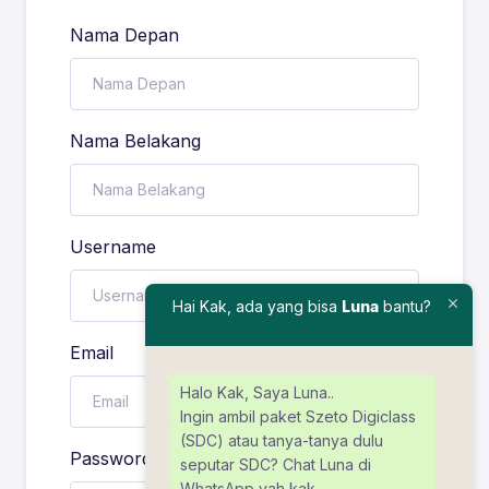
Nama Depan
Nama Belakang
Username
Hai Kak, ada yang bisa
Luna
bantu?
Email
Halo Kak, Saya Luna..
Ingin ambil paket Szeto Digiclass
(SDC) atau tanya-tanya dulu
Password
seputar SDC? Chat Luna di
WhatsApp yah kak.