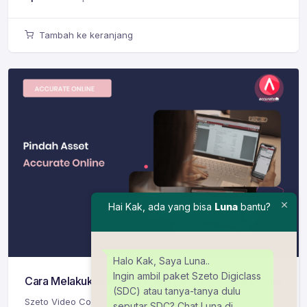
Tambah ke keranjang
Hai Kak, ada yang bisa
Luna
bantu?
Halo Kak, Saya Luna..
Ingin ambil paket Szeto Digiclass
Cara Melakukan Pindah Asset pada Accurate Online
(SDC) atau tanya-tanya dulu
Szeto Video Course Paket B
seputar SDC? Chat Luna di