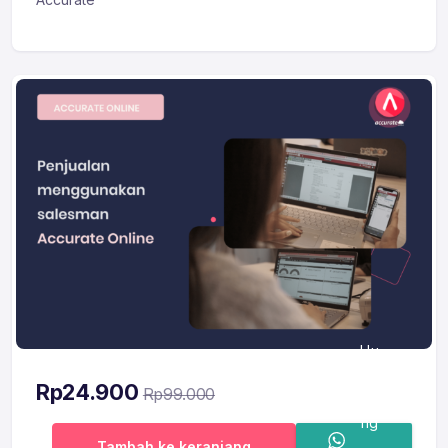
Hu
bu
Rp
24.900
Rp
99.000
ng
Tambah ke keranjang