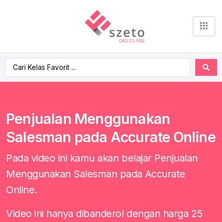
Penjualan Menggunakan
Salesman pada Accurate Online
Pada video ini kamu akan belajar Penjualan
Menggunakan Salesman pada Accurate
Online.
Video ini hanya dibanderol dengan harga 25