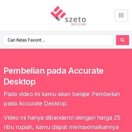
Pembelian pada Accurate
Desktop
Pada video ini kamu akan belajar Pembelian
pada Accurate Desktop.
Video ini hanya dibanderol dengan harga 25
ribu rupiah, kamu dapat memaximalkannya