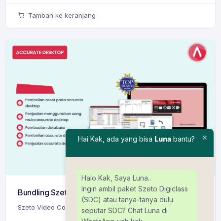
Tambah ke keranjang
Hai Kak, ada yang bisa
Luna
bantu?
Halo Kak, Saya Luna..
Ingin ambil paket Szeto Digiclass
Bundling Szeto Video Course Accurate Desktop
(SDC) atau tanya-tanya dulu
Szeto Video Course Accurate Desktop
seputar SDC? Chat Luna di