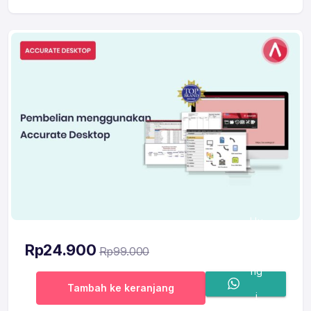
Hu
bu
Rp
24.900
Rp
99.000
ng
Tambah ke keranjang
i