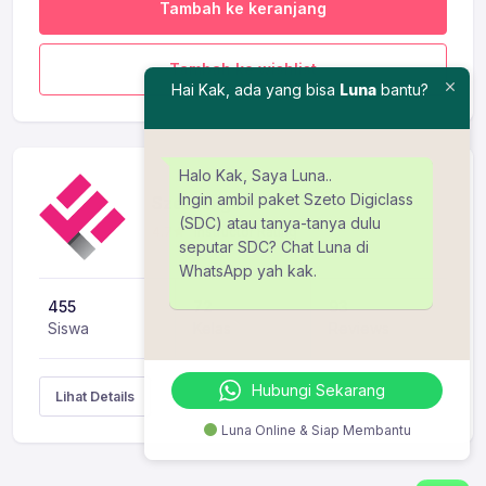
Tambah ke keranjang
Tambah ke wishlist
Hai Kak, ada yang bisa
Luna
bantu?
Halo Kak, Saya Luna..
Ingin ambil paket Szeto Digiclass
Szeto Digiclass
(SDC) atau tanya-tanya dulu
4.7
Instructor Rating
seputar SDC? Chat Luna di
WhatsApp yah kak.
455
72
93
Siswa
Kelas
Reviews
Hubungi Sekarang
Lihat Details
Luna Online & Siap Membantu