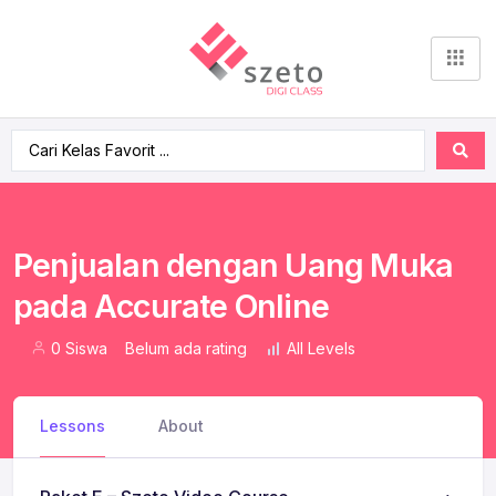
Penjualan dengan Uang Muka
pada Accurate Online
0 Siswa
Belum ada rating
All Levels
Lessons
About