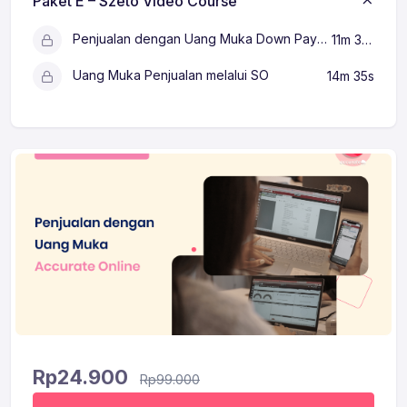
Paket E – Szeto Video Course
Penjualan dengan Uang Muka Down Payment
11m 30s
Uang Muka Penjualan melalui SO
14m 35s
Rp
24.900
Rp
99.000