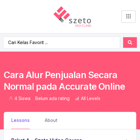
Cara Alur Penjualan Secara
Normal pada Accurate Online
4 Siswa
Belum ada rating
All Levels
Lessons
About