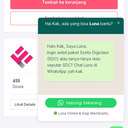
Tambah ke keranjang
Tambah ke wishlist
Hai Kak, ada yang bisa
Luna
bantu?
Halo Kak, Saya Luna..
Ingin ambil paket Szeto Digiclass
Szeto Digiclass
(SDC) atau tanya-tanya dulu
4.7
Instructor Rating
seputar SDC? Chat Luna di
WhatsApp yah kak.
455
72
93
Siswa
Kelas
Reviews
Hubungi Sekarang
Lihat Details
Luna Online & Siap Membantu