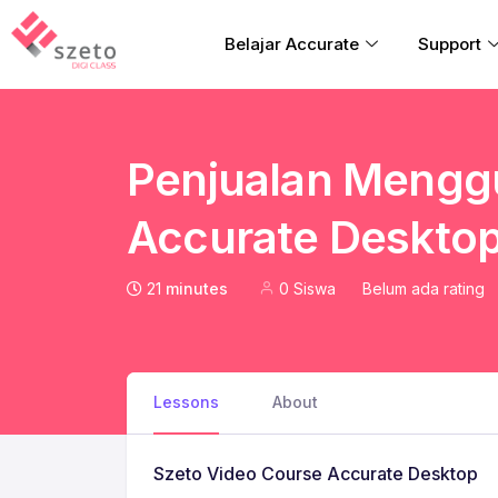
Belajar Accurate
Support
Penjualan Mengg
Accurate Deskto
21
minutes
0 Siswa
Belum ada rating
Lessons
About
Szeto Video Course Accurate Desktop