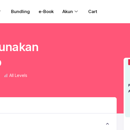
Bundling
e-Book
Akun
Cart
unakan
p
All Levels