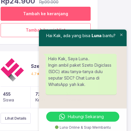
Rp
24.900
Rp
99.000
Tambah ke keranjang
Tambah ke wishlist
Hai Kak, ada yang bisa
Luna
bantu?
Halo Kak, Saya Luna..
Ingin ambil paket Szeto Digiclass
Szeto Digiclass
(SDC) atau tanya-tanya dulu
4.7
Instructor Rating
seputar SDC? Chat Luna di
WhatsApp yah kak.
455
72
93
Siswa
Kelas
Reviews
Hubungi Sekarang
Lihat Details
Luna Online & Siap Membantu