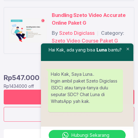
Bundling Szeto Video Accurate
Online Paket G
By
Szeto Digiclass
Category:
|
Szeto Video Course Paket G
Hai Kak, ada yang bisa
Luna
bantu?
Halo Kak, Saya Luna..
Rp
547.000
Rp
1.981.000
Ingin ambil paket Szeto Digiclass
Rp1434000 off
(SDC) atau tanya-tanya dulu
seputar SDC? Chat Luna di
Tambah ke keranjang
WhatsApp yah kak.
Tambah ke wishlist
Hubungi Sekarang