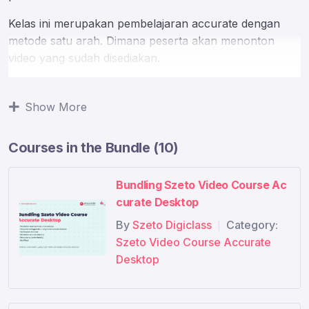
Kelas ini merupakan pembelajaran accurate dengan
metode satu arah. Dimana peserta akan menonton
video yang sudah disediakan.
Adapun yang kamu akan pelajari adalah seperti berikut
:
Show More
Cara membuat database & Pengaturan Database
Courses in the Bundle (10)
Penjualan Normal (SQ SO DO SI SReceipt)
Membuat Item Grouping
Disposisi Asset
Bundling Szeto Video Course Ac
Email e-Faktur
curate Desktop
Preferensi (Preferensi, Akses Group, Pengguna)
By
Szeto Digiclass
Category:
|
Detail.
Szeto Video Course Accurate
Penjualan menggunakan Salesman.
Desktop
Pembelian Aset
Pindah Asset
PPH23