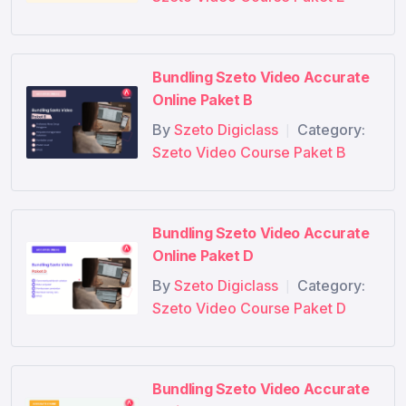
Penjualan Susut sehingga tagihan sesuai dengan
QTY yang terkirim
Cara membuat perintah & hasil Stock Opname
Bundling Szeto Video Accurate
Transaksi Favorit
Online Paket B
Penjualan dengan Uang Muka (Awalan dari SO
By
Szeto Digiclass
Category:
saja)
|
Szeto Video Course Paket B
Pembelian Normal (Preq PO RI PI PP)
Membuat job costing
Cara pembuatan karyawan & pencatatan gaji
Anggaran
Bundling Szeto Video Accurate
Penjualan asset
Online Paket D
Pembelian dengan uang muka
By
Szeto Digiclass
Category:
|
Cara membuat penyesuaian persediaan
Szeto Video Course Paket D
Transaksi berulang
Target penjualan
Penjualan berdasarkan per Cabang
Penerimaan Pembayaran
Bundling Szeto Video Accurate
Pembelian secara Parsial