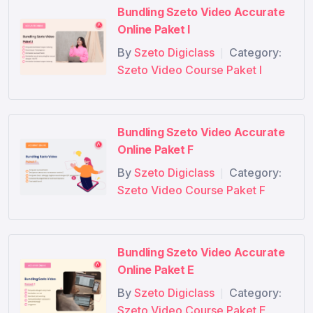
Bundling Szeto Video Accurate
Penomoran berdasarkan per cabang
Online Paket I
Penjualan dengan marketplace
Pembelian tidak diperbarui tagihan
By
Szeto Digiclass
Category:
|
Perubahan asset
Szeto Video Course Paket I
e-Faktur
Cara membuat desain cetakan
Retur penjualan
Bundling Szeto Video Accurate
Pembayaran pembelian
Online Paket F
Membuat barang baru
PPH21
By
Szeto Digiclass
Category:
|
Penjualan berdasarkan per Cabang
Szeto Video Course Paket F
Penerimaan Pembayaran
Pembelian secara Parsial
Pembelian susut namun tagihan sesuai dengan nilai
Bundling Szeto Video Accurate
PO
Online Paket E
Pembelian bedasarkan per Cabang
Penjualan secara Parsial (Penjelasan status SO &
By
Szeto Digiclass
Category:
|
Tambahkan Terkirim )
Szeto Video Course Paket E